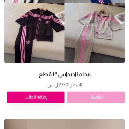
بيجاما اديداس ٣ قطع
السعر: 2350 ل.س
تفاصيل
إضافة للطلب