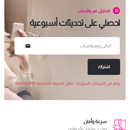
اشتركي عبر واتساب
احصلي على تحديثات أسبوعية
اشتراك
رقم من الشبكات السورية / مثال للصيغة الصحيحة: 944567891
سرعة وأمان
وفري وقتك وأموالك