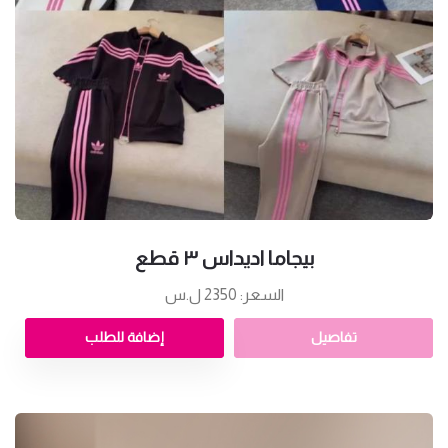
بيجاما اديداس ٣ قطع
السعر: 2350 ل.س
تفاصيل
إضافة للطلب