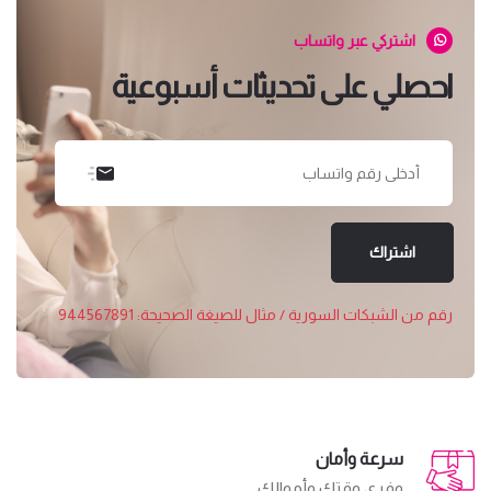
اشتركي عبر واتساب
احصلي على تحديثات أسبوعية
اشتراك
رقم من الشبكات السورية / مثال للصيغة الصحيحة: 944567891
سرعة وأمان
وفري وقتك وأموالك