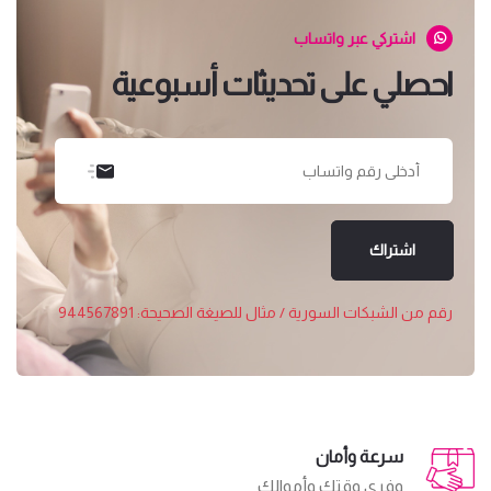
اشتركي عبر واتساب
احصلي على تحديثات أسبوعية
اشتراك
رقم من الشبكات السورية / مثال للصيغة الصحيحة: 944567891
سرعة وأمان
وفري وقتك وأموالك