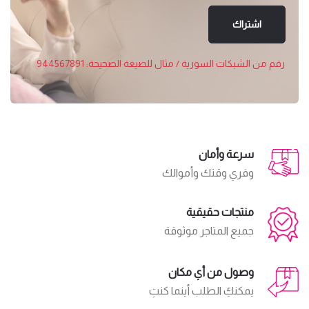
اشتراك
رقم من الشبكات السورية / مثال للصيغة الصحيحة: 944567891
سرعة وأمان
وفري وقتك وأموالك
منتجات حقيقية
جميع المتاجر موثوقة
وصول من أي مكان
يمكنكِ الطلب أينما كنتِ