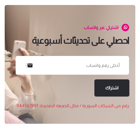
اشتركي عبر واتساب
احصلي على تحديثات أسبوعية
اشتراك
رقم من الشبكات السورية / مثال للصيغة الصحيحة: 944567891