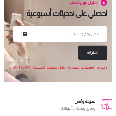
اشتركي عبر واتساب
احصلي على تحديثات أسبوعية
اشتراك
رقم من الشبكات السورية / مثال للصيغة الصحيحة: 944567891
سرعة وأمان
وفري وقتك وأموالك