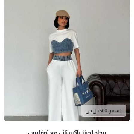
السعر: 2500 ل.س
بيجاما جينز باكستاني مع توفليس