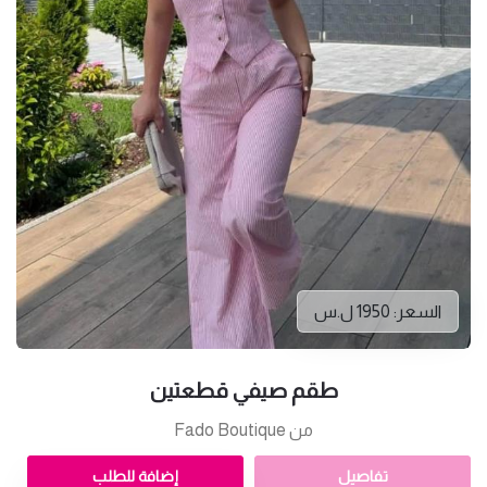
السعر: 1950 ل.س
طقم صيفي قطعتين
من Fado Boutique
تفاصيل
إضافة للطلب