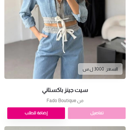
السعر: 3000 ل.س
سيت جينز باكستاني
من Fado Boutique
تفاصيل
إضافة للطلب