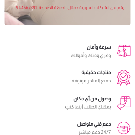
رقم من الشبكات السورية / مثال للصيغة الصحيحة: 944567891
سرعة وأمان
وفري وقتك وأموالك
منتجات حقيقية
جميع المتاجر موثوقة
وصول من أي مكان
يمكنكِ الطلب أينما كنتِ
دعم فني متواصل
24/7 دعم مباشر