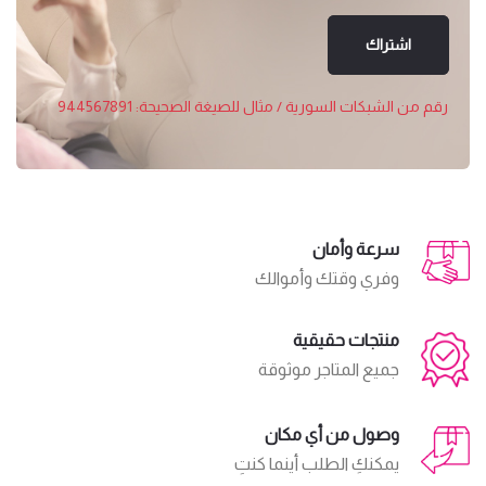
اشتراك
رقم من الشبكات السورية / مثال للصيغة الصحيحة: 944567891
سرعة وأمان
وفري وقتك وأموالك
منتجات حقيقية
جميع المتاجر موثوقة
وصول من أي مكان
يمكنكِ الطلب أينما كنتِ