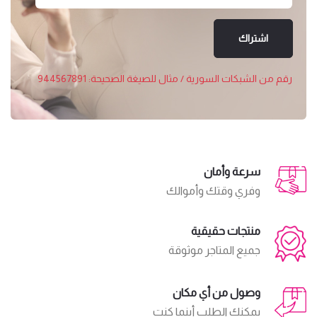
اشتراك
رقم من الشبكات السورية / مثال للصيغة الصحيحة: 944567891
سرعة وأمان
وفري وقتك وأموالك
منتجات حقيقية
جميع المتاجر موثوقة
وصول من أي مكان
يمكنكِ الطلب أينما كنتِ