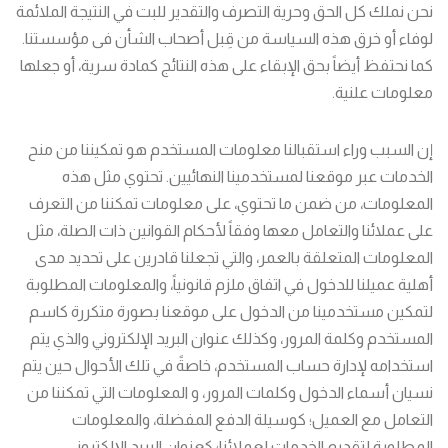
نحن نملك كل الحق وحرية التصرف والتقدير للبت في النتيجة الملائمة
لوفاء أو خرق هذه السياسة من قِبل أصحاب الشأن فى مؤسستنا.
كما نحتفظ أيضاً بحق الإبقاء على هذه النتائج كمادة سرية، أو جعلها
معلومات علنية.
إن السبب وراء استقبالنا معلومات المستخدم هو تمكيننا من منح
الخدمات عبر موقعنا لمستخدمينا النهائيين. تحتوي مثل هذه
المعلومات، من ضمن ما تحتوي، على معلومات تمكننا من التعرف
على عملائنا والتعامل معها وفقاً لأحكام القوانين ذات الصلة، مثل
المعلومات المتعلقة بالعمر، والتي تجعلنا قادرين على تحديد مدى
أهلية عميلنا للدخول في اتفاق ملزم قانونياً، والمعلومات المطلوبة
لتمكين مستخدمينا من الدخول على موقعنا بصورة متكررة كاسم
المستخدم وكلمة المرور، وكذلك عنوان البريد الإلكتروني والذي يتم
استخدامه لإدارة حساب المستخدم، خاصةً في تلك الأحوال حين يتم
نسيان أسماء الدخول وكلمات المرور، و المعلومات التي تمكننا من
التعامل مع العميل؛ كوسيلة الدفع المفضلة، والمعلومات
المطلوبة لتقديم الخدمات لعملائنا؛ كعنوان البريد الإلكتروني،