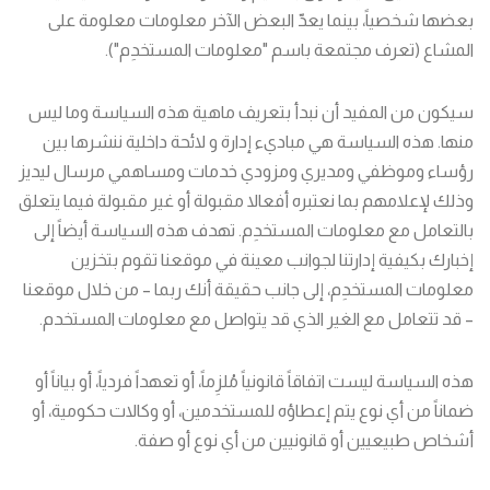
بعضها شخصياً، بينما يعدّ البعض الآخر معلومات معلومة على
المشاع (تعرف مجتمعة باسم "معلومات المستخدِم").
سيكون من المفيد أن نبدأ بتعريف ماهية هذه السياسة وما ليس
منها. هذه السياسة هي مباديء إدارة و لائحة داخلية ننشرها بين
رؤساء وموظفي ومديري ومزودي خدمات ومساهمي مرسال ليديز
وذلك لإعلامهم بما نعتبره أفعالا مقبولة أو غير مقبولة فيما يتعلق
بالتعامل مع معلومات المستخدِم. تهدف هذه السياسة أيضاً إلى
إخبارك بكيفية إدارتنا لجوانب معينة في موقعنا تقوم بتخزين
معلومات المستخدِم، إلى جانب حقيقة أنك ربما – من خلال موقعنا
– قد تتعامل مع الغير الذي قد يتواصل مع معلومات المستخدم.
هذه السياسة ليست اتفاقاً قانونياً مُلزِماً، أو تعهداً فردياً، أو بياناً أو
ضماناً من أي نوع يتم إعطاؤه للمستخدمين، أو وكالات حكومية، أو
أشخاص طبيعيين أو قانونيين من أي نوع أو صفة.