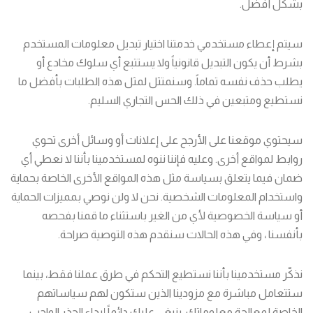
بشكل أفضل.
سيتم إعطاء مستخدمي خدمتنا اختيار تبديل معلومات المستخدم
بشرط أن يكون التبديل قانونياً ولا يستتبع أي سلوك مخادع أو
يطلب حذف نفسه تماماً. وسنمتثل لمثل هذه الطلبات بأفضل ما
نستطيع ومتبعين في ذلك الحس التجاري السليم.
سيحتوي موقعنا على الأرجح على إعلانات أو وسائل أخرى تحوي
روابط لمواقع أخرى. وعليه فإننا ننوه لمستخدمينا بأننا لا نعطي أي
ضمان فيما يتعلق بسياسة مثل هذه المواقع الأخرى الخاصة بحماية
واستخدام المعلومات الشخصية. نحن لا ولن نوصي بمميزات الحماية
أو سياسة الخصوصية لأي من الغير باستثناء ما قمنا بفحصه
بأنفسنا ، وفي هذه الحالات سنقدم هذه التوصية صراحة.
نذكّر مستخدمينا بأننا نستطيع التحكم في طرق عملنا فقط، بينما
ستتعامل مباشرة مع مزودينا الذين ستكون لهم سياساتهم
الخاصة لمعالجة معلوماتك. ينبغي عليك دائماً إبداء الحذر الواجب